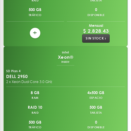
RAID
TARJETA
500 GB
0
TRÁFICO
DISPONIBLE
Mensual
$ 2,828.43
+
SIN STOCK ›
intel
Xeon®
inside
SD Plan 4
DELL 2950
2 x Xeon Dual Core 3.0 GHz
8 GB
4x500 GB
RAM
ESPACIO
RAID 10
500 GB
RAID
TARJETA
500 GB
0
TRÁFICO
DISPONIBLE