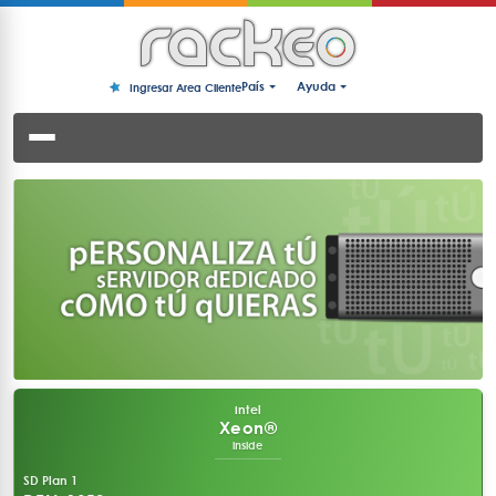
País
Ayuda
Ingresar Area Cliente
intel
Xeon®
inside
SD Plan 1