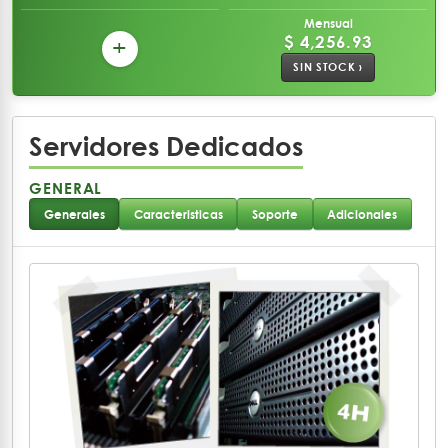
Mensual
$ 4,256.93
+
SIN STOCK ›
Servidores Dedicados
GENERAL
Generales
Caracteristicas
Soporte
Adicionales