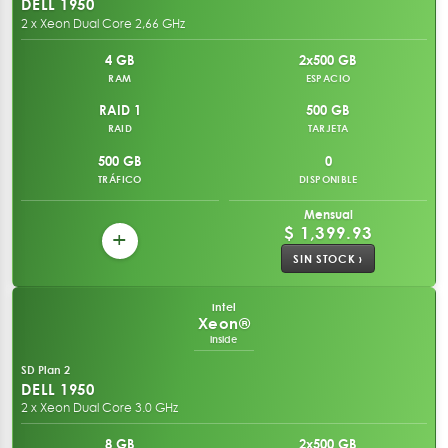
DELL 1950
2 x Xeon Dual Core 2,66 GHz
4 GB
2x500 GB
RAM
ESPACIO
RAID 1
500 GB
RAID
TARJETA
500 GB
0
TRÁFICO
DISPONIBLE
Mensual
$ 1,399.93
+
SIN STOCK ›
intel
Xeon®
inside
SD Plan 2
DELL 1950
2 x Xeon Dual Core 3.0 GHz
8 GB
2x500 GB