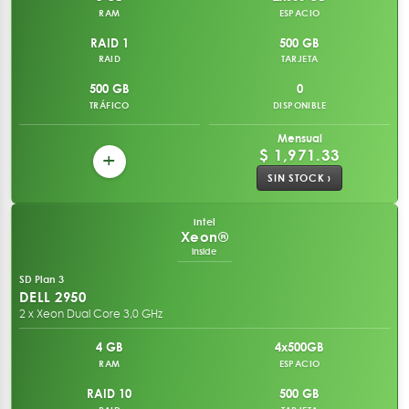
RAM
ESPACIO
RAID 1
500 GB
RAID
TARJETA
500 GB
0
TRÁFICO
DISPONIBLE
Mensual
$ 1,971.33
+
SIN STOCK ›
intel
Xeon®
inside
SD Plan 3
DELL 2950
2 x Xeon Dual Core 3,0 GHz
4 GB
4x500GB
RAM
ESPACIO
RAID 10
500 GB